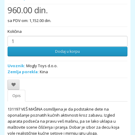
960.00 din.
sa PDV-om: 1,152.00 din.
Količina
Dodaj u korpu
Uvoznik:
Mogly Toys d.o.o.
Zemlja porekla:
Kina
Opis
131197 VEŠ MAŠINA osmišljena je da podstakne dete na
oponašanje poznatih kućnih aktivnosti kroz zabavu. Izgled
aparata podseća na pravu veš mašinu, pa se lako uklapa u
maštovite scene čišćenja i pranja. Dobar je izbor za decu koja
vole realističnije kućne setove i mirniju igru uloga.