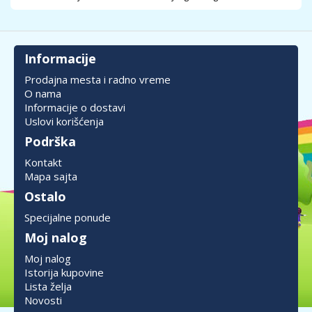
Informacije
Prodajna mesta i radno vreme
O nama
Informacije o dostavi
Uslovi korišćenja
Podrška
Kontakt
Mapa sajta
Ostalo
Specijalne ponude
Moj nalog
Moj nalog
Istorija kupovine
Lista želja
Novosti