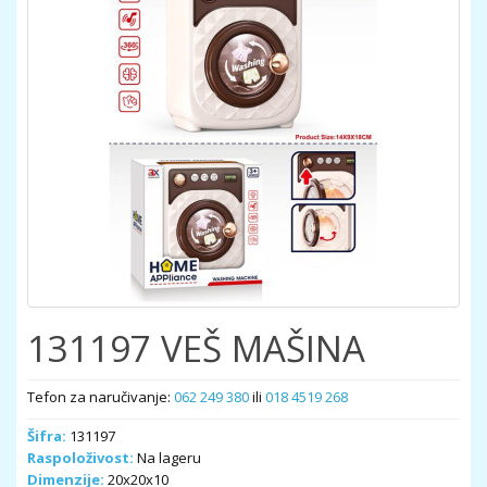
131197 VEŠ MAŠINA
Tefon za naručivanje:
062 249 380
ili
018 4519 268
Šifra:
131197
Raspoloživost:
Na lageru
Dimenzije:
20x20x10