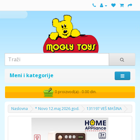
Meni i kategorije
0 proizvod(a) - 0.00 din.
Naslovna
* Novo 12.maj 2026.god.
131197 VEŠ MAŠINA