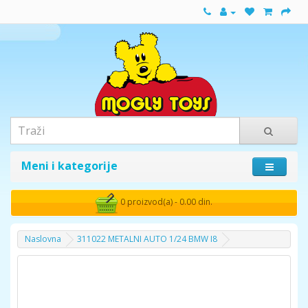
Meni i kategorije
0 proizvod(a) - 0.00 din.
Naslovna
311022 METALNI AUTO 1/24 BMW I8