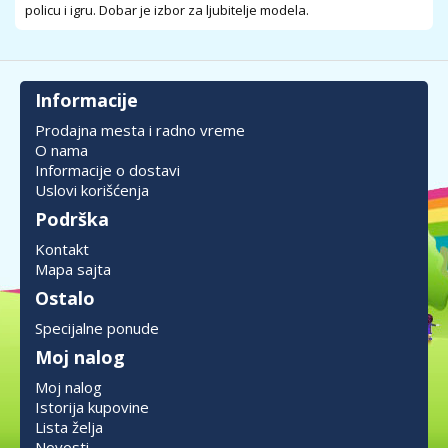
policu i igru. Dobar je izbor za ljubitelje modela.
Informacije
Prodajna mesta i radno vreme
O nama
Informacije o dostavi
Uslovi korišćenja
Podrška
Kontakt
Mapa sajta
Ostalo
Specijalne ponude
Moj nalog
Moj nalog
Istorija kupovine
Lista želja
Novosti