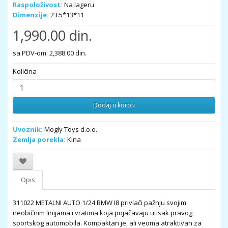
Raspoloživost:
Na lageru
Dimenzije:
23.5*13*11
1,990.00 din.
sa PDV-om: 2,388.00 din.
Količina
Dodaj u korpu
Uvoznik:
Mogly Toys d.o.o.
Zemlja porekla:
Kina
Opis
311022 METALNI AUTO 1/24 BMW I8 privlači pažnju svojim
neobičnim linijama i vratima koja pojačavaju utisak pravog
sportskog automobila. Kompaktan je, ali veoma atraktivan za