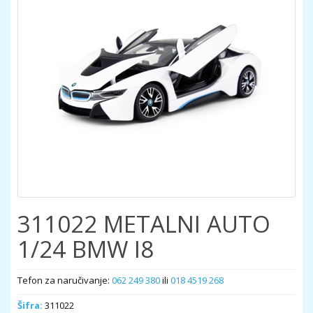
311022 METALNI AUTO
1/24 BMW I8
Tefon za naručivanje:
062 249 380
ili
018 4519 268
Šifra:
311022