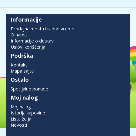
Informacije
Prodajna mesta i radno vreme
O nama
Informacije o dostavi
Uslovi korišćenja
Podrška
Kontakt
Mapa sajta
Ostalo
Specijalne ponude
Moj nalog
Moj nalog
Istorija kupovine
Lista želja
Novosti