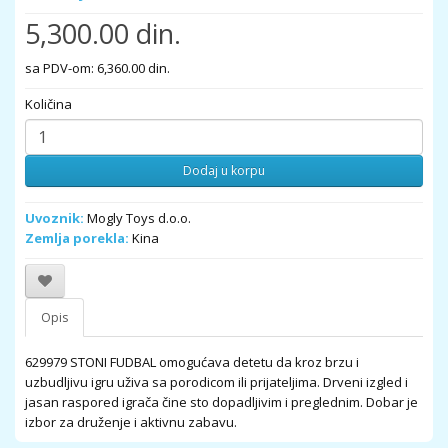
5,300.00 din.
sa PDV-om: 6,360.00 din.
Količina
Dodaj u korpu
Uvoznik:
Mogly Toys d.o.o.
Zemlja porekla:
Kina
Opis
629979 STONI FUDBAL omogućava detetu da kroz brzu i
uzbudljivu igru uživa sa porodicom ili prijateljima. Drveni izgled i
jasan raspored igrača čine sto dopadljivim i preglednim. Dobar je
izbor za druženje i aktivnu zabavu.