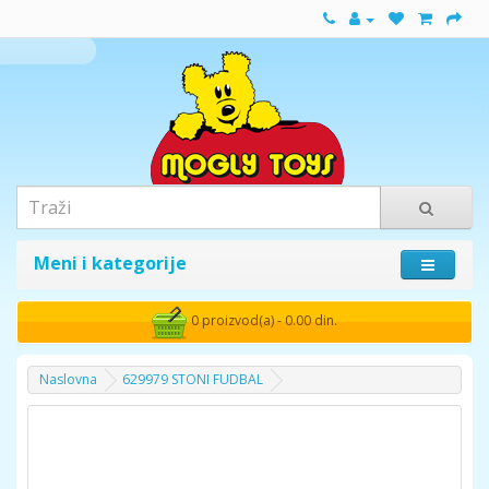
Meni i kategorije
0 proizvod(a) - 0.00 din.
Naslovna
629979 STONI FUDBAL