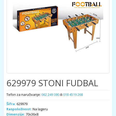
629979 STONI FUDBAL
Tefon za naručivanje:
062 249 380
ili
018 4519 268
Šifra:
629979
Raspoloživost:
Na lageru
Dimenzije:
70x36x8