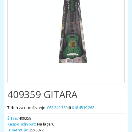
409359 GITARA
Tefon za naručivanje:
062 249 380
ili
018 4519 268
Šifra:
409359
Raspoloživost:
Na lageru
Dimenzije:
25x60x7