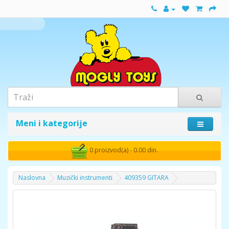
Meni i kategorije
0 proizvod(a) - 0.00 din.
Naslovna
Muzički instrumenti
409359 GITARA