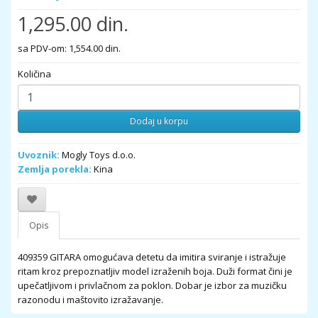
1,295.00 din.
sa PDV-om: 1,554.00 din.
Količina
Dodaj u korpu
Uvoznik:
Mogly Toys d.o.o.
Zemlja porekla:
Kina
Opis
409359 GITARA omogućava detetu da imitira sviranje i istražuje
ritam kroz prepoznatljiv model izraženih boja. Duži format čini je
upečatljivom i privlačnom za poklon. Dobar je izbor za muzičku
razonodu i maštovito izražavanje.