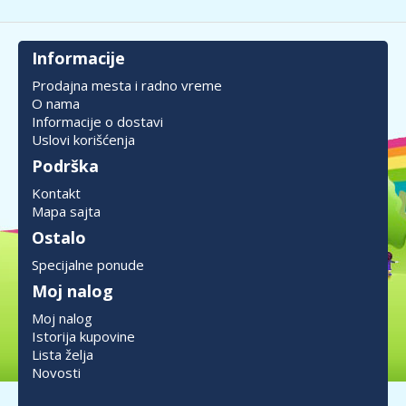
Informacije
Prodajna mesta i radno vreme
O nama
Informacije o dostavi
Uslovi korišćenja
Podrška
Kontakt
Mapa sajta
Ostalo
Specijalne ponude
Moj nalog
Moj nalog
Istorija kupovine
Lista želja
Novosti