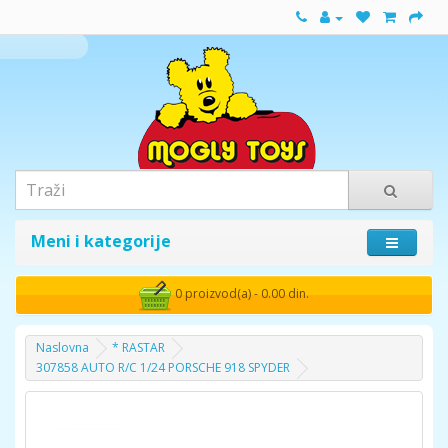
Meni i kategorije
0 proizvod(a) - 0.00 din.
Naslovna
* RASTAR
307858 AUTO R/C 1/24 PORSCHE 918 SPYDER