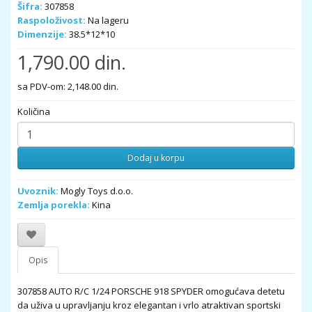
Šifra:
307858
Raspoloživost:
Na lageru
Dimenzije:
38.5*12*10
1,790.00 din.
sa PDV-om: 2,148.00 din.
Količina
Dodaj u korpu
Uvoznik:
Mogly Toys d.o.o.
Zemlja porekla:
Kina
Opis
307858 AUTO R/C 1/24 PORSCHE 918 SPYDER omogućava detetu
da uživa u upravljanju kroz elegantan i vrlo atraktivan sportski