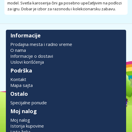
model. Svetla karoserija čini ga posebno upečatljivim na podlozi
za igru. Dobar je izbor za razonodu i kolekcionarsku zabavu.
Informacije
Prodajna mesta i radno vreme
O nama
Informacije o dostavi
Uslovi korišćenja
Podrška
Kontakt
Mapa sajta
Ostalo
Specijalne ponude
Moj nalog
Moj nalog
Istorija kupovine
Lista želja