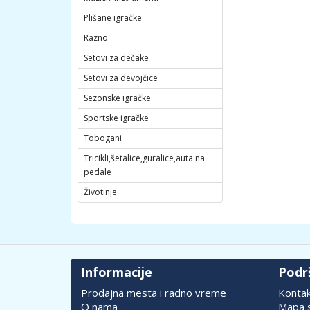
Plišane igračke
Razno
Setovi za dečake
Setovi za devojčice
Sezonske igračke
Sportske igračke
Tobogani
Tricikli,šetalice,guralice,auta na
pedale
Životinje
Informacije
Podr
Prodajna mesta i radno vreme
Konta
O nama
Mapa s