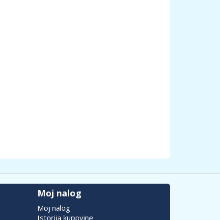
Moj nalog
Moj nalog
Istorija kupovine