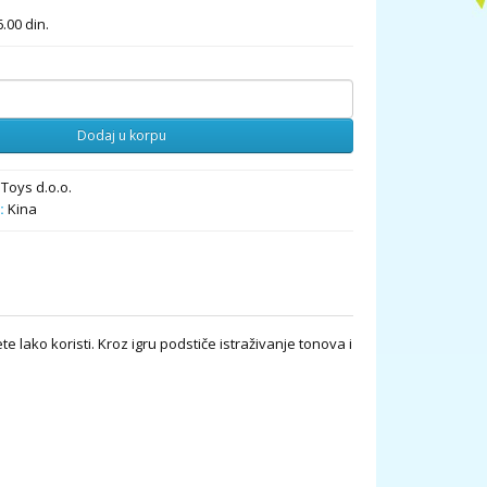
.00 din.
Dodaj u korpu
Toys d.o.o.
:
Kina
lako koristi. Kroz igru podstiče istraživanje tonova i