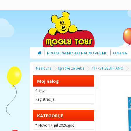
PRODAJNA MESTA I RADNO VREME
O NAMA
Naslovna
Igračke za bebe
717731 BEBI PIANO
Moj nalog
Prijava
Registracija
KATEGORIJE
* Novo 17. jul 2026.god.