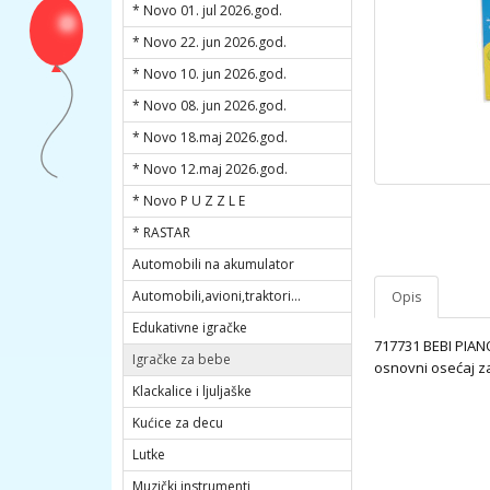
* Novo 01. jul 2026.god.
* Novo 22. jun 2026.god.
* Novo 10. jun 2026.god.
* Novo 08. jun 2026.god.
* Novo 18.maj 2026.god.
* Novo 12.maj 2026.god.
* Novo P U Z Z L E
* RASTAR
Automobili na akumulator
Automobili,avioni,traktori...
Opis
Edukativne igračke
717731 BEBI PIANO
Igračke za bebe
osnovni osećaj z
Klackalice i ljuljaške
Kućice za decu
Lutke
Muzički instrumenti