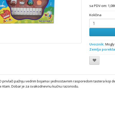
sa PDV-om: 1,086
Količina
Uvoznik:
Mogly 
Zemlja porekla
 privlači pažnju vedrim bojama i jednostavnim rasporedom tastera koji dete 
a ritam. Dobar je za svakodnevnu kućnu razonodu.