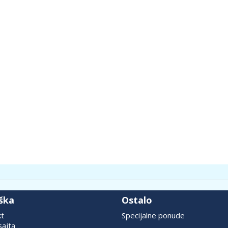
ška
Ostalo
kt
Specijalne ponude
ajta