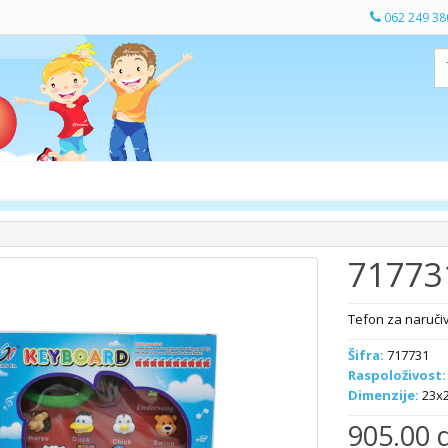
062 249 38
71773
Tefon za naruči
Šifra:
717731
Raspoloživost:
Dimenzije:
23x
905.00 d