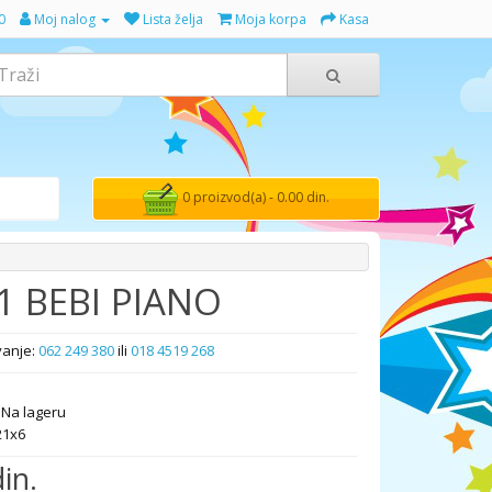
0
Moj nalog
Lista želja
Moja korpa
Kasa
0 proizvod(a) - 0.00 din.
1 BEBI PIANO
vanje:
062 249 380
ili
018 4519 268
Na lageru
21x6
in.