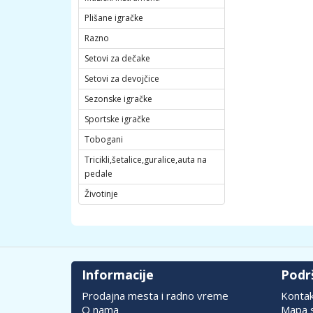
Plišane igračke
Razno
Setovi za dečake
Setovi za devojčice
Sezonske igračke
Sportske igračke
Tobogani
Tricikli,šetalice,guralice,auta na
pedale
Životinje
Informacije
Podr
Prodajna mesta i radno vreme
Konta
O nama
Mapa s