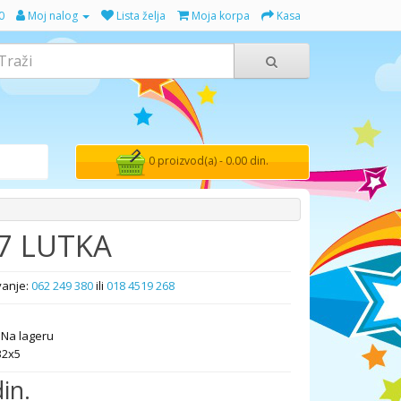
0
Moj nalog
Lista želja
Moja korpa
Kasa
0 proizvod(a) - 0.00 din.
7 LUTKA
vanje:
062 249 380
ili
018 4519 268
Na lageru
32x5
in.