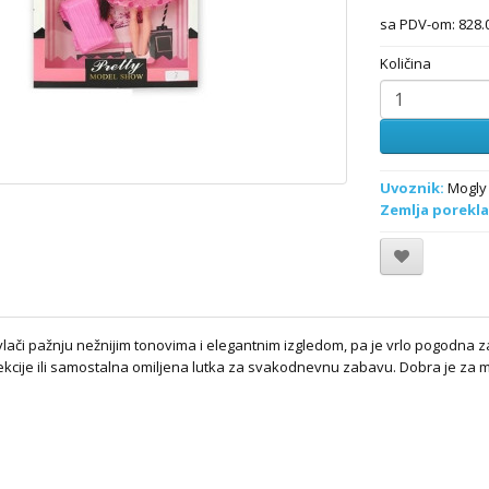
sa PDV-om: 828.0
Količina
Uvoznik:
Mogly 
Zemlja porekla
lači pažnju nežnijim tonovima i elegantnim izgledom, pa je vrlo pogodna za
ekcije ili samostalna omiljena lutka za svakodnevnu zabavu. Dobra je za mir