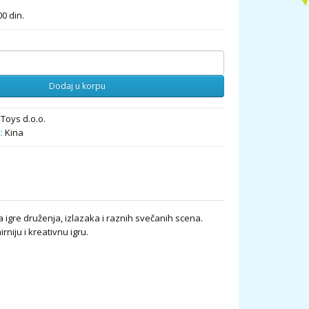
0 din.
Dodaj u korpu
Toys d.o.o.
:
Kina
 igre druženja, izlazaka i raznih svečanih scena.
niju i kreativnu igru.