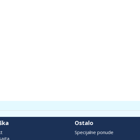
ška
Ostalo
kt
Specijalne ponude
ajta