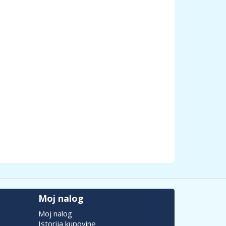
Moj nalog
Moj nalog
Istorija kupovine