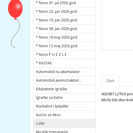
* Novo 01. jul 2026.god.
* Novo 22. jun 2026.god.
* Novo 10. jun 2026.god.
* Novo 08. jun 2026.god.
* Novo 18.maj 2026.god.
* Novo 12.maj 2026.god.
* Novo P U Z Z L E
* RASTAR
Automobili na akumulator
Automobili,avioni,traktori...
Opis
Edukativne igračke
602087 LUTKA priv
Igračke za bebe
Može biti deo kol
Klackalice i ljuljaške
Kućice za decu
Lutke
Muzički instrumenti