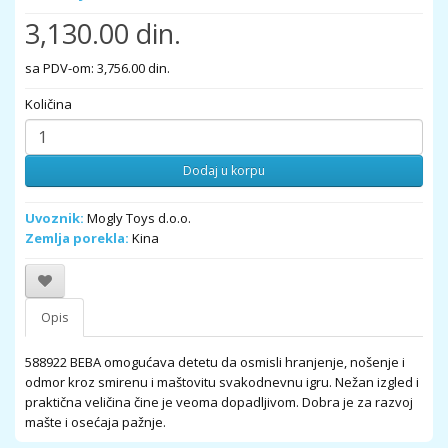
3,130.00 din.
sa PDV-om: 3,756.00 din.
Količina
Dodaj u korpu
Uvoznik:
Mogly Toys d.o.o.
Zemlja porekla:
Kina
Opis
588922 BEBA omogućava detetu da osmisli hranjenje, nošenje i
odmor kroz smirenu i maštovitu svakodnevnu igru. Nežan izgled i
praktična veličina čine je veoma dopadljivom. Dobra je za razvoj
mašte i osećaja pažnje.