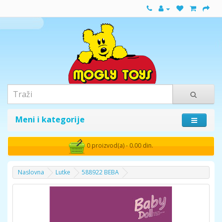
Meni i kategorije
0 proizvod(a) - 0.00 din.
Naslovna
Lutke
588922 BEBA