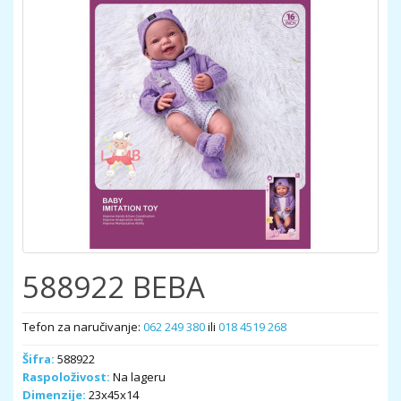
588922 BEBA
Tefon za naručivanje:
062 249 380
ili
018 4519 268
Šifra:
588922
Raspoloživost:
Na lageru
Dimenzije:
23x45x14