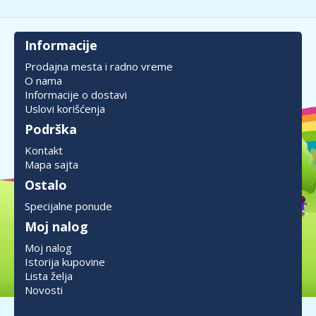
Informacije
Prodajna mesta i radno vreme
O nama
Informacije o dostavi
Uslovi korišćenja
Podrška
Kontakt
Mapa sajta
Ostalo
Specijalne ponude
Moj nalog
Moj nalog
Istorija kupovine
Lista želja
Novosti