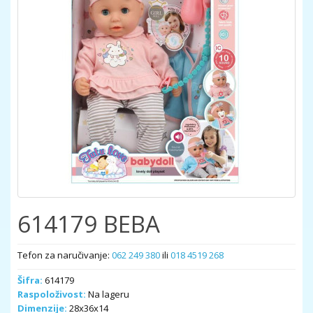
614179 BEBA
Tefon za naručivanje:
062 249 380
ili
018 4519 268
Šifra:
614179
Raspoloživost:
Na lageru
Dimenzije:
28x36x14