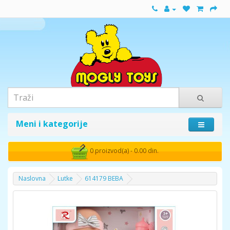
Meni i kategorije
0 proizvod(a) - 0.00 din.
Naslovna
Lutke
614179 BEBA