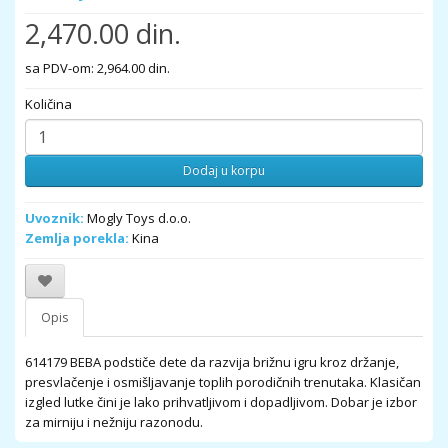
2,470.00 din.
sa PDV-om: 2,964.00 din.
Količina
Dodaj u korpu
Uvoznik:
Mogly Toys d.o.o.
Zemlja porekla:
Kina
Opis
614179 BEBA podstiče dete da razvija brižnu igru kroz držanje,
presvlačenje i osmišljavanje toplih porodičnih trenutaka. Klasičan
izgled lutke čini je lako prihvatljivom i dopadljivom. Dobar je izbor
za mirniju i nežniju razonodu.