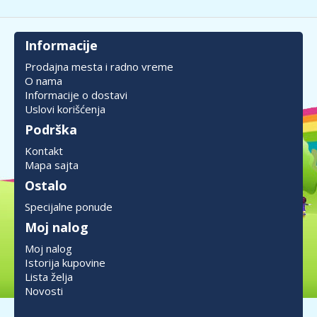
Informacije
Prodajna mesta i radno vreme
O nama
Informacije o dostavi
Uslovi korišćenja
Podrška
Kontakt
Mapa sajta
Ostalo
Specijalne ponude
Moj nalog
Moj nalog
Istorija kupovine
Lista želja
Novosti