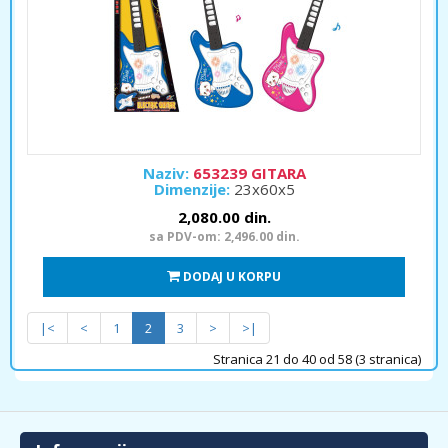
Naziv:
653239 GITARA
Dimenzije:
23x60x5
2,080.00 din.
sa PDV-om: 2,496.00 din.
DODAJ U KORPU
|<
<
1
2
3
>
>|
Stranica 21 do 40 od 58 (3 stranica)