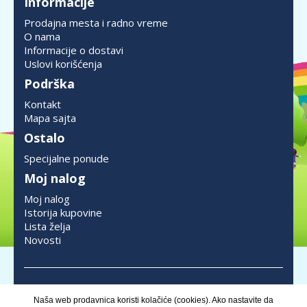
Informacije
Prodajna mesta i radno vreme
O nama
Informacije o dostavi
Uslovi korišćenja
Podrška
Kontakt
Mapa sajta
Ostalo
Specijalne ponude
Moj nalog
Moj nalog
Istorija kupovine
Lista želja
Novosti
Nastojimo da opis proizvoda, prikaz slika i same cene budu tačne ali ne možemo
Naša web prodavnica koristi kolačiće (cookies). Ako nastavite da
garantovati da su sve informacije kompletne i bez grešaka.