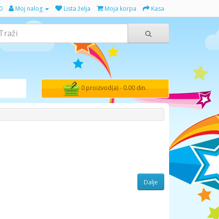
0
Moj nalog
Lista želja
Moja korpa
Kasa
0 proizvod(a) - 0.00 din.
Dalje